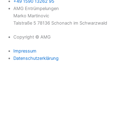
+49 1590 13262 95
AMG Entrümpelungen
Marko Martinovic
Talstraße 5 78136 Schonach im Schwarzwald
Copyright © AMG
Impressum
Datenschutzerklärung
+49 1590 13262 95
info@amg-entruempelung-hausmeisterservice.de
Zum WhatsApp Chat
Start
Über uns
Leistungen
Hausmeisterservice