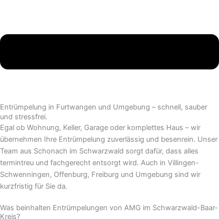
Entrümpelung in Furtwangen und Umgebung – schnell, sauber
und stressfrei.
Egal ob Wohnung, Keller, Garage oder komplettes Haus – wir
übernehmen Ihre Entrümpelung zuverlässig und besenrein. Unser
Team aus Schonach im Schwarzwald sorgt dafür, dass alles
termintreu und fachgerecht entsorgt wird. Auch in Villingen-
Schwenningen, Offenburg, Freiburg und Umgebung sind wir
kurzfristig für Sie da.
Was beinhalten Entrümpelungen von AMG im Schwarzwald-Baar-
Kreis?