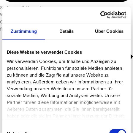
Sortierung & Verpackung
Wir sortieren, demontieren und verpacken Möbel, Geräte und
Gegenstände sorgfältig, um einen sicheren Transport und eine
fachgerechte Entsorgung zu gewährleisten.
Zustimmung
Details
Über Cookies
Diese Webseite verwendet Cookies
Wir verwenden Cookies, um Inhalte und Anzeigen zu
personalisieren, Funktionen für soziale Medien anbieten
zu können und die Zugriffe auf unsere Website zu
analysieren. Außerdem geben wir Informationen zu Ihrer
Verwendung unserer Website an unsere Partner für
soziale Medien, Werbung und Analysen weiter. Unsere
Partner führen diese Informationen möglicherweise mit
weiteren Daten zusammen, die Sie ihnen bereitgestellt
haben oder die sie im Rahmen Ihrer Nutzung der Dienste
gesammelt haben.
Einwilligungsauswahl