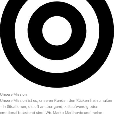
Unsere Mission
Unsere Mission ist es, unseren Kunden den Rücken frei zu halten
– in Situationen, die oft anstrengend, zeitaufwendig oder
emotional belastend sind. Wir, Marko Martinovic und meine