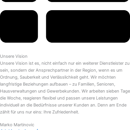
Unsere Vision
Unsere Vision ist es, nicht einfach nur ein weiterer Dienstleister zu
sein, sondern der Ansprechpartner in der Region, wenn es um
Ordnung, Sauberkeit und Verlässlichkeit geht. Wir möchten
langfristige Beziehungen aufbauen – zu Familien, Senioren,
Hausverwaltungen und Gewerbekunden. Wir arbeiten sieben Tage
die Woche, reagieren flexibel und passen unsere Leistungen
individuell an die Bedürfnisse unserer Kunden an. Denn am Ende
zählt für uns nur eins: Ihre Zufriedenheit.
Marko Martinovic